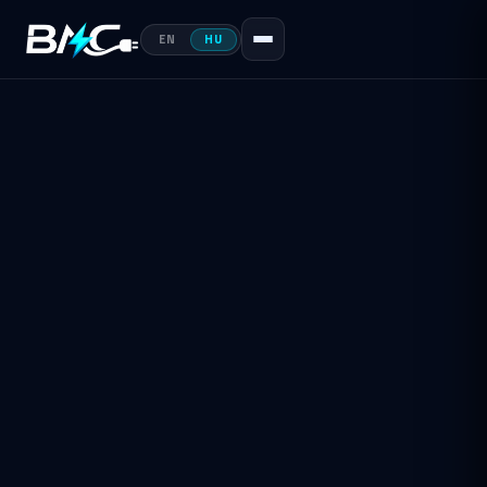
EN
HU