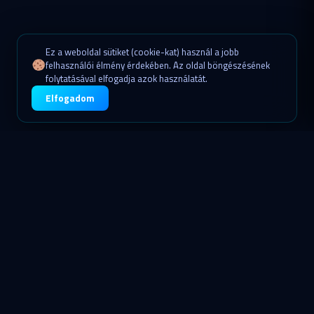
Ez a weboldal sütiket (cookie-kat) használ a jobb
felhasználói élmény érdekében. Az oldal böngészésének
folytatásával elfogadja azok használatát.
Elfogadom
AUTÓSOKNAK
Miért jobb a BookMyCharging?
Minden, amire szükséged van a zökkenőmentes töltéshez