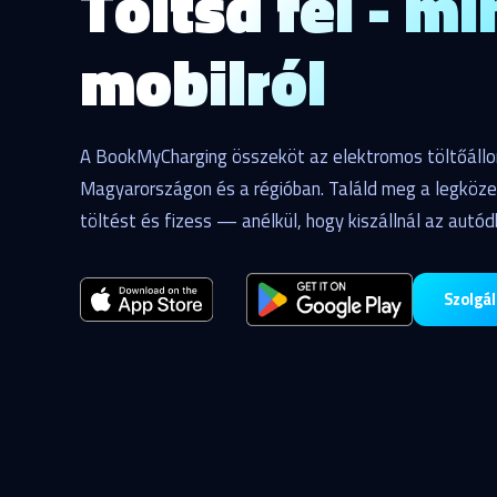
Töltsd fel - m
mobilról
A BookMyCharging összeköt az elektromos töltőáll
Magyarországon és a régióban. Találd meg a legközele
töltést és fizess — anélkül, hogy kiszállnál az autód
Szolgá