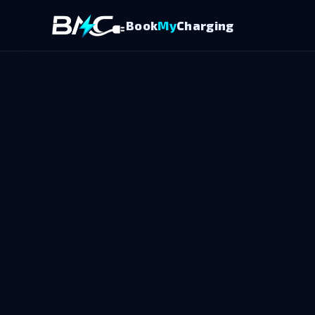
Book
My
Charging