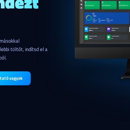
indezt
omásokkal
bbi töltőt, indítsd el a
ból.
ltató vagyok